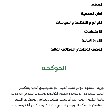
الخطط
لجان الجمعية
اللوائح و الانظمة والسياسات
الاجتماعات
الادارة المالية
الوصف الوظيفي للوظائف المالية
الحوكمه
لوريم ايبسوم دولار سيت أميت ,كونسيكتيتور أدايبا يسكينج
أليايت,سيت دو أيوسمود تيمبور أنكايديديونتيوت لابوري ات دولار
ماجنا أليكيوا . يوت انيم أد مينيم فينايم,كيواس نوستريد أكسير
سيتاشن يللأمكو لابورأس نيسي يت أليكيوب أكس أيا كوممودو