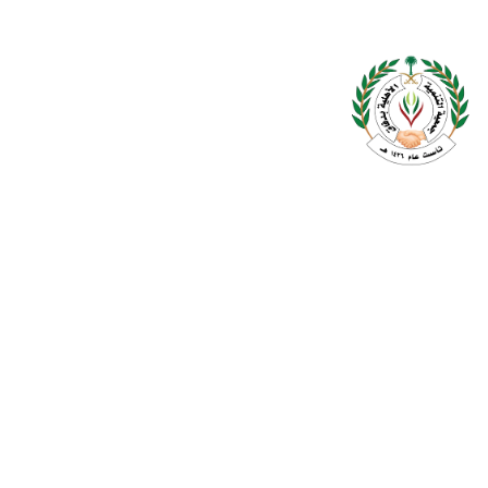
جمعية التنمية الاهلية بدفاق تأسست عام 1426 بمسمى لجنة التنمية
الاجتماعية الاهلية بدفاق الى ان تحولت بموجب القرار الوزاري رقم 618 في
20/10/1442 وتم عقد الجمعية العمومية لها في 14/5/1443 وتحويلها على
نظام الجمعيات الاهلية ولها العديد من المشاريع النافعة ليجمع فئات المجتمع
(تعليم-تدريب-رياضة ديوانيات الشعر ,ديوانيات كبار السن – تحفيظ – مساعدات
مادية وعينية – فعاليات للمناسبات الوطنية والسنوية والاعياد>
لينكات سريعة
الرئيسية
نبذة عنا