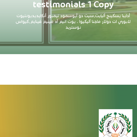
testimonials 1 Copy
أدايبا يسكينج أليايت,سيت دو أيوسمود تيمبور أنكايديديونتيوت
لابوري ات دولار ماجنا أليكيوا . يوت انيم أد مينيم فينايم,كيواس
نوستريد