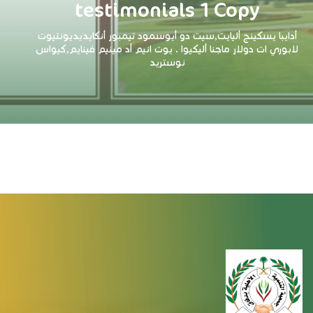
testimonials 1 Copy
أدايبا يسكينج أليايت,سيت دو أيوسمود تيمبور أنكايديديونتيوت
لابوري ات دولار ماجنا أليكيوا . يوت انيم أد مينيم فينايم,كيواس
نوستريد